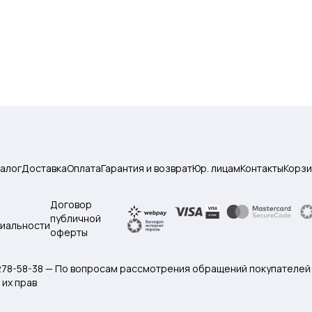
талог
Доставка
Оплата
Гарантия и возврат
Юр. лицам
Контакты
Корзи
Договор
публичной
иальности
оферты
 278-58-38 — По вопросам рассмотрения обращений покупателей
их прав