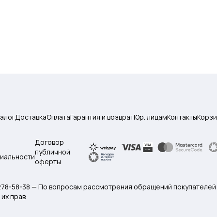
талог
Доставка
Оплата
Гарантия и возврат
Юр. лицам
Контакты
Корзи
Договор
публичной
иальности
оферты
 278-58-38 — По вопросам рассмотрения обращений покупателей
их прав