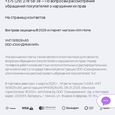
+375 (29) 278-58-38 — По вопросам рассмотрения
обращений покупателей о нарушении их прав
На страницу контактов
Все права защищены © 2026 интернет-магазин Alm Home.
УНП 193828485
ООО «СКАНДИМАНИЯ»
Указанные контакты также являются контактами для связи по
вопросам обращения покупателей о нарушении их прав. Номер
телефона работников местных исполнительных и распорядительных
органов по месту государственной регистрации ООО «Скандимания»,
уполномоченных рассматривать обращения покупателей: 142.
В торговом реестре с 4 марта 2025 г., № регистрации 74689, УНП
193828485, регистрация №193828485, 08.01.2025, Минский
горисполком. © 2024– almhome.by, ООО “Скандимания”, юр. и почтовый
адрес: 220065, Беларусь, г. Минск, ул. Жореса Алфёрова, 10-314