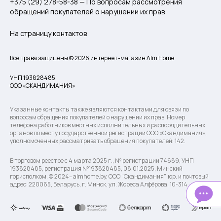
+375 (29) 278-58-38 — По вопросам рассмотрения
обращений покупателей о нарушении их прав
На страницу контактов
Все права защищены © 2026 интернет-магазин Alm Home.
УНП 193828485
ООО «СКАНДИМАНИЯ»
Указанные контакты также являются контактами для связи по
вопросам обращения покупателей о нарушении их прав. Номер
телефона работников местных исполнительных и распорядительных
органов по месту государственной регистрации ООО «Скандимания»,
уполномоченных рассматривать обращения покупателей: 142.
В торговом реестре с 4 марта 2025 г., № регистрации 74689, УНП
193828485, регистрация №193828485, 08.01.2025, Минский
горисполком. © 2024– almhome.by, ООО “Скандимания”, юр. и почтовый
адрес: 220065, Беларусь, г. Минск, ул. Жореса Алфёрова, 10-314