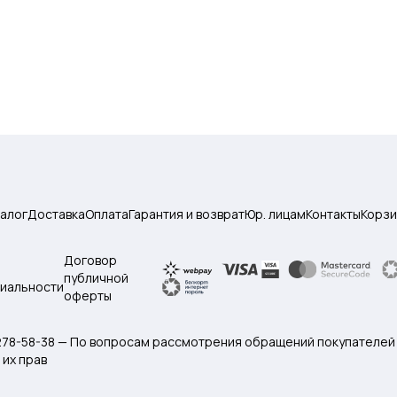
талог
Доставка
Оплата
Гарантия и возврат
Юр. лицам
Контакты
Корзи
Договор
публичной
иальности
оферты
 278-58-38 — По вопросам рассмотрения обращений покупателей
их прав