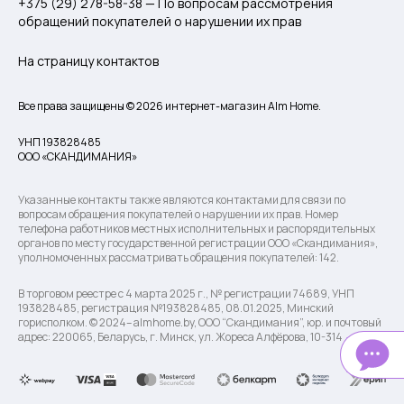
+375 (29) 278-58-38 — По вопросам рассмотрения
обращений покупателей о нарушении их прав
На страницу контактов
Все права защищены © 2026 интернет-магазин Alm Home.
УНП 193828485
ООО «СКАНДИМАНИЯ»
Указанные контакты также являются контактами для связи по
вопросам обращения покупателей о нарушении их прав. Номер
телефона работников местных исполнительных и распорядительных
органов по месту государственной регистрации ООО «Скандимания»,
уполномоченных рассматривать обращения покупателей: 142.
В торговом реестре с 4 марта 2025 г., № регистрации 74689, УНП
193828485, регистрация №193828485, 08.01.2025, Минский
горисполком. © 2024– almhome.by, ООО “Скандимания”, юр. и почтовый
адрес: 220065, Беларусь, г. Минск, ул. Жореса Алфёрова, 10-314