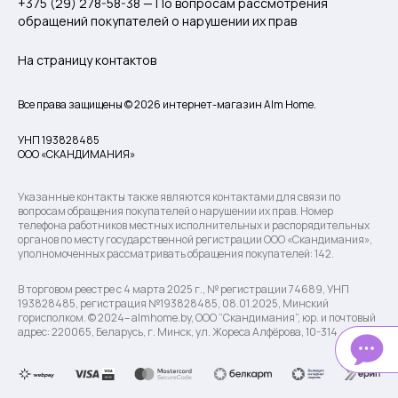
+375 (29) 278-58-38 — По вопросам рассмотрения
обращений покупателей о нарушении их прав
На страницу контактов
Все права защищены © 2026 интернет-магазин Alm Home.
УНП 193828485
ООО «СКАНДИМАНИЯ»
Указанные контакты также являются контактами для связи по
вопросам обращения покупателей о нарушении их прав. Номер
телефона работников местных исполнительных и распорядительных
органов по месту государственной регистрации ООО «Скандимания»,
уполномоченных рассматривать обращения покупателей: 142.
В торговом реестре с 4 марта 2025 г., № регистрации 74689, УНП
193828485, регистрация №193828485, 08.01.2025, Минский
горисполком. © 2024– almhome.by, ООО “Скандимания”, юр. и почтовый
адрес: 220065, Беларусь, г. Минск, ул. Жореса Алфёрова, 10-314