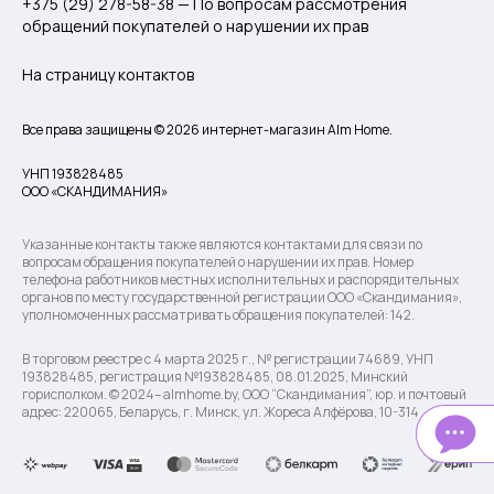
+375 (29) 278-58-38 — По вопросам рассмотрения
обращений покупателей о нарушении их прав
На страницу контактов
Все права защищены © 2026 интернет-магазин Alm Home.
УНП 193828485
ООО «СКАНДИМАНИЯ»
Указанные контакты также являются контактами для связи по
вопросам обращения покупателей о нарушении их прав. Номер
телефона работников местных исполнительных и распорядительных
органов по месту государственной регистрации ООО «Скандимания»,
уполномоченных рассматривать обращения покупателей: 142.
В торговом реестре с 4 марта 2025 г., № регистрации 74689, УНП
193828485, регистрация №193828485, 08.01.2025, Минский
горисполком. © 2024– almhome.by, ООО “Скандимания”, юр. и почтовый
адрес: 220065, Беларусь, г. Минск, ул. Жореса Алфёрова, 10-314