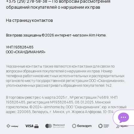
+375 (29) 278-58-38 — По вопросам рассмотрения
обращений покупателей о нарушении их прав
На страницу контактов
Все права защищены © 2026 интернет-магазин Alm Home.
УНП 193828485
ООО «СКАНДИМАНИЯ»
Указанные контакты также являются контактами для связи по
вопросам обращения покупателей о нарушении их прав. Номер
телефона работников местных исполнительных и распорядительных
органов по месту государственной регистрации ООО «Скандимания»,
уполномоченных рассматривать обращения покупателей: 142.
В торговом реестре с 4 марта 2025 г., № регистрации 74689, УНП
193828485, регистрация №193828485, 08.01.2025, Минский
горисполком. © 2024– almhome.by, ООО “Скандимания”, юр. и почтовый
адрес: 220065, Беларусь, г. Минск, ул. Жореса Алфёрова, 10-314