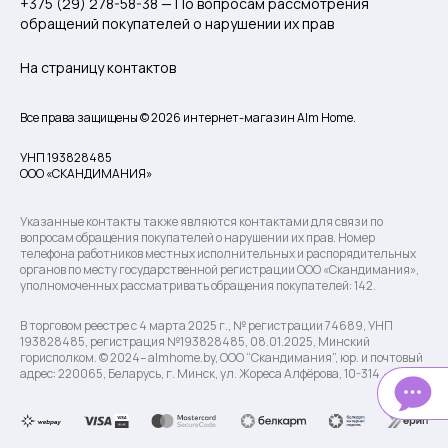
+375 (29) 278-58-38 — По вопросам рассмотрения
обращений покупателей о нарушении их прав
На страницу контактов
Все права защищены © 2026 интернет-магазин Alm Home.
УНП 193828485
ООО «СКАНДИМАНИЯ»
Указанные контакты также являются контактами для связи по
вопросам обращения покупателей о нарушении их прав. Номер
телефона работников местных исполнительных и распорядительных
органов по месту государственной регистрации ООО «Скандимания»,
уполномоченных рассматривать обращения покупателей: 142.
В торговом реестре с 4 марта 2025 г., № регистрации 74689, УНП
193828485, регистрация №193828485, 08.01.2025, Минский
горисполком. © 2024– almhome.by, ООО “Скандимания”, юр. и почтовый
адрес: 220065, Беларусь, г. Минск, ул. Жореса Алфёрова, 10-314