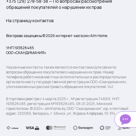
+375 (29) 278-58-38 — По вопросам рассмотрения
обращений покупателей о нарушении их прав
На страницу контактов
Все права защищены © 2026 интернет-магазин Alm Home.
УНП 193828485
ООО «СКАНДИМАНИЯ»
Указанные контакты также являются контактами для связи по
вопросам обращения покупателей о нарушении их прав. Номер
телефона работников местных исполнительных и распорядительных
органов по месту государственной регистрации ООО «Скандимания»,
уполномоченных рассматривать обращения покупателей: 142.
В торговом реестре с 4 марта 2025 г., № регистрации 74689, УНП
193828485, регистрация №193828485, 08.01.2025, Минский
горисполком. © 2024– almhome.by, ООО “Скандимания”, юр. и почтовый
адрес: 220065, Беларусь, г. Минск, ул. Жореса Алфёрова, 10-314