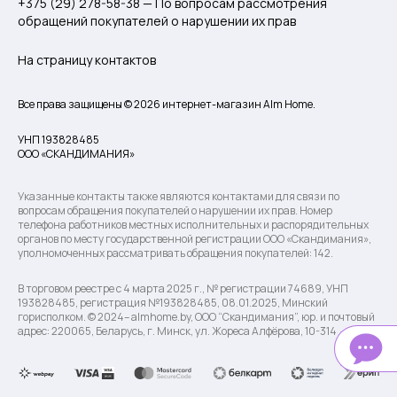
+375 (29) 278-58-38 — По вопросам рассмотрения
обращений покупателей о нарушении их прав
На страницу контактов
Все права защищены © 2026 интернет-магазин Alm Home.
УНП 193828485
ООО «СКАНДИМАНИЯ»
Указанные контакты также являются контактами для связи по
вопросам обращения покупателей о нарушении их прав. Номер
телефона работников местных исполнительных и распорядительных
органов по месту государственной регистрации ООО «Скандимания»,
уполномоченных рассматривать обращения покупателей: 142.
В торговом реестре с 4 марта 2025 г., № регистрации 74689, УНП
193828485, регистрация №193828485, 08.01.2025, Минский
горисполком. © 2024– almhome.by, ООО “Скандимания”, юр. и почтовый
адрес: 220065, Беларусь, г. Минск, ул. Жореса Алфёрова, 10-314