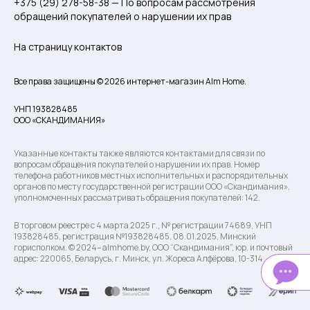
+375 (29) 278-58-38 — По вопросам рассмотрения
обращений покупателей о нарушении их прав
На страницу контактов
Все права защищены © 2026 интернет-магазин Alm Home.
УНП 193828485
ООО «СКАНДИМАНИЯ»
Указанные контакты также являются контактами для связи по
вопросам обращения покупателей о нарушении их прав. Номер
телефона работников местных исполнительных и распорядительных
органов по месту государственной регистрации ООО «Скандимания»,
уполномоченных рассматривать обращения покупателей: 142.
В торговом реестре с 4 марта 2025 г., № регистрации 74689, УНП
193828485, регистрация №193828485, 08.01.2025, Минский
горисполком. © 2024– almhome.by, ООО “Скандимания”, юр. и почтовый
адрес: 220065, Беларусь, г. Минск, ул. Жореса Алфёрова, 10-314