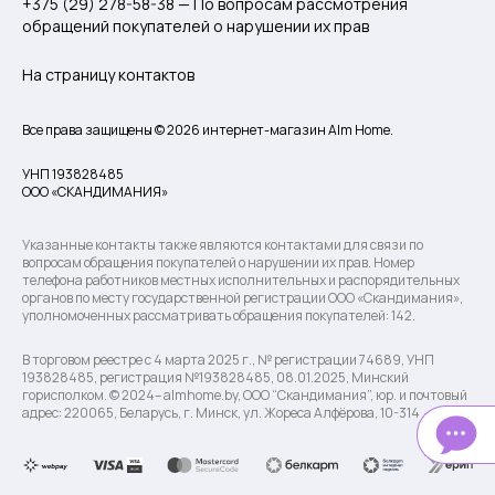
+375 (29) 278-58-38 — По вопросам рассмотрения
обращений покупателей о нарушении их прав
На страницу контактов
Все права защищены © 2026 интернет-магазин Alm Home.
УНП 193828485
ООО «СКАНДИМАНИЯ»
Указанные контакты также являются контактами для связи по
вопросам обращения покупателей о нарушении их прав. Номер
телефона работников местных исполнительных и распорядительных
органов по месту государственной регистрации ООО «Скандимания»,
уполномоченных рассматривать обращения покупателей: 142.
В торговом реестре с 4 марта 2025 г., № регистрации 74689, УНП
193828485, регистрация №193828485, 08.01.2025, Минский
горисполком. © 2024– almhome.by, ООО “Скандимания”, юр. и почтовый
адрес: 220065, Беларусь, г. Минск, ул. Жореса Алфёрова, 10-314