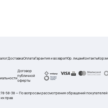
талог
Доставка
Оплата
Гарантия и возврат
Юр. лицам
Контакты
Корзи
Договор
публичной
иальности
оферты
 278-58-38 — По вопросам рассмотрения обращений покупателей
их прав