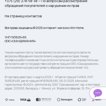
+375 (29) 278-58-38 — По вопросам рассмотрения
обращений покупателей о нарушении их прав
На страницу контактов
Все права защищены © 2026 интернет-магазин Alm Home.
УНП 193828485
ООО «СКАНДИМАНИЯ»
Указанные контакты также являются контактами для связи по
вопросам обращения покупателей о нарушении их прав. Номер
телефона работников местных исполнительных и распорядительных
органов по месту государственной регистрации ООО «Скандимания»,
уполномоченных рассматривать обращения покупателей: 142.
В торговом реестре с 4 марта 2025 г., № регистрации 74689, УНП
193828485, регистрация №193828485, 08.01.2025, Минский
горисполком. © 2024– almhome.by, ООО “Скандимания”, юр. и почтовый
адрес: 220065, Беларусь, г. Минск, ул. Жореса Алфёрова, 10-314