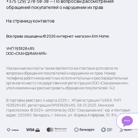
+375 (29) 278-58-38 — По вопросам рассмотрения
обращений покупателей о нарушении их прав
На страницу контактов
Все права защищены © 2026 интернет-магазин Alm Home.
УНП 193828485
ООО «СКАНДИМАНИЯ»
Указанные контакты также являются контактами для связи по
вопросам обращения покупателей о нарушении их прав. Номер
телефона работников местных исполнительных и распорядительных
органов по месту государственной регистрации ООО «Скандимания»,
уполномоченных рассматривать обращения покупателей: 142.
В торговом реестре с 4 марта 2025 г., № регистрации 74689, УНП
193828485, регистрация №193828485, 08.01.2025, Минский
горисполком. © 2024– almhome.by, ООО “Скандимания”, юр. и почтовый
адрес: 220065, Беларусь, г. Минск, ул. Жореса Алфёрова, 10-314