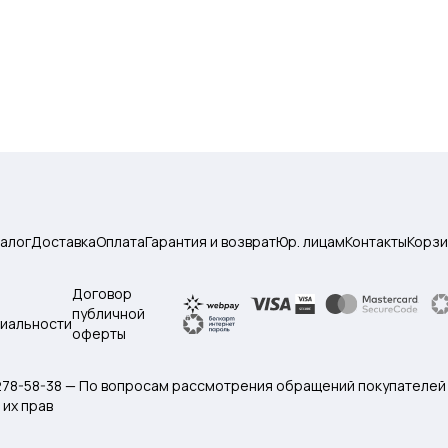
талог
Доставка
Оплата
Гарантия и возврат
Юр. лицам
Контакты
Корзи
Договор
публичной
иальности
оферты
 278-58-38 — По вопросам рассмотрения обращений покупателей
их прав