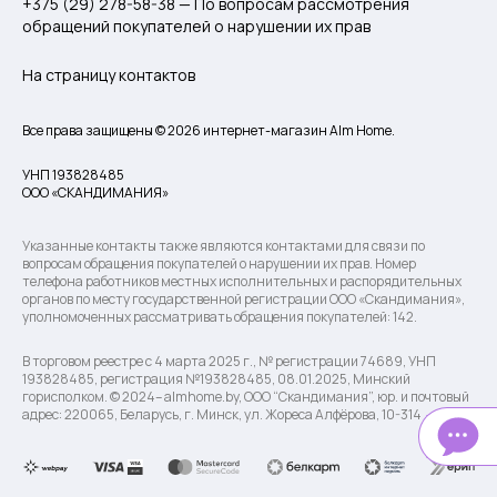
+375 (29) 278-58-38 — По вопросам рассмотрения
обращений покупателей о нарушении их прав
На страницу контактов
Все права защищены © 2026 интернет-магазин Alm Home.
УНП 193828485
ООО «СКАНДИМАНИЯ»
Указанные контакты также являются контактами для связи по
вопросам обращения покупателей о нарушении их прав. Номер
телефона работников местных исполнительных и распорядительных
органов по месту государственной регистрации ООО «Скандимания»,
уполномоченных рассматривать обращения покупателей: 142.
В торговом реестре с 4 марта 2025 г., № регистрации 74689, УНП
193828485, регистрация №193828485, 08.01.2025, Минский
горисполком. © 2024– almhome.by, ООО “Скандимания”, юр. и почтовый
адрес: 220065, Беларусь, г. Минск, ул. Жореса Алфёрова, 10-314