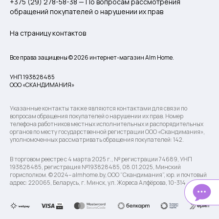
+375 (29) 278-58-38 — По вопросам рассмотрения
обращений покупателей о нарушении их прав
На страницу контактов
Все права защищены © 2026 интернет-магазин Alm Home.
УНП 193828485
ООО «СКАНДИМАНИЯ»
Указанные контакты также являются контактами для связи по
вопросам обращения покупателей о нарушении их прав. Номер
телефона работников местных исполнительных и распорядительных
органов по месту государственной регистрации ООО «Скандимания»,
уполномоченных рассматривать обращения покупателей: 142.
В торговом реестре с 4 марта 2025 г., № регистрации 74689, УНП
193828485, регистрация №193828485, 08.01.2025, Минский
горисполком. © 2024– almhome.by, ООО “Скандимания”, юр. и почтовый
адрес: 220065, Беларусь, г. Минск, ул. Жореса Алфёрова, 10-314