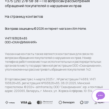
+375 (29) 278-58-38 — По вопросам рассмотрения
обращений покупателей о нарушении их прав
На страницу контактов
Все права защищены © 2026 интернет-магазин Alm Home.
УНП 193828485
ООО «СКАНДИМАНИЯ»
Указанные контакты также являются контактами для связи по
вопросам обращения покупателей о нарушении их прав. Номер
телефона работников местных исполнительных и распорядительных
органов по месту государственной регистрации ООО «Скандимания»,
уполномоченных рассматривать обращения покупателей: 142.
В торговом реестре с 4 марта 2025 г., № регистрации 74689, УНП
193828485, регистрация №193828485, 08.01.2025, Минский
горисполком. © 2024– almhome.by, ООО “Скандимания”, юр. и почтовый
адрес: 220065, Беларусь, г. Минск, ул. Жореса Алфёрова, 10-314