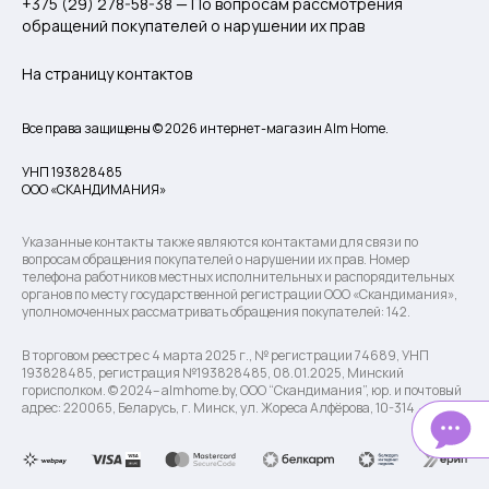
+375 (29) 278-58-38 — По вопросам рассмотрения
обращений покупателей о нарушении их прав
На страницу контактов
Все права защищены © 2026 интернет-магазин Alm Home.
УНП 193828485
ООО «СКАНДИМАНИЯ»
Указанные контакты также являются контактами для связи по
вопросам обращения покупателей о нарушении их прав. Номер
телефона работников местных исполнительных и распорядительных
органов по месту государственной регистрации ООО «Скандимания»,
уполномоченных рассматривать обращения покупателей: 142.
В торговом реестре с 4 марта 2025 г., № регистрации 74689, УНП
193828485, регистрация №193828485, 08.01.2025, Минский
горисполком. © 2024– almhome.by, ООО “Скандимания”, юр. и почтовый
адрес: 220065, Беларусь, г. Минск, ул. Жореса Алфёрова, 10-314