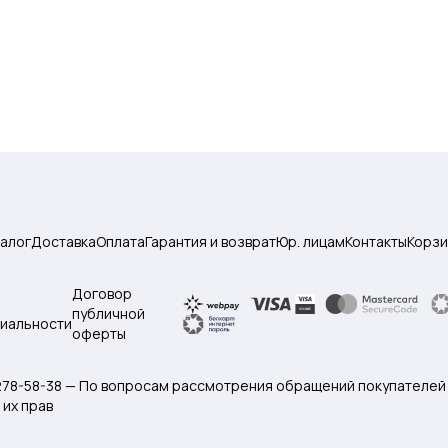
талог
Доставка
Оплата
Гарантия и возврат
Юр. лицам
Контакты
Корзи
Договор
публичной
иальности
оферты
 278-58-38 — По вопросам рассмотрения обращений покупателей
их прав