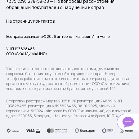
+375 (29) 278-58-38 — По вопросам рассмотрения
обращений покупателей о нарушении их прав
На страницу контактов
Все права защищены © 2026 интернет-магазин Alm Home.
УНП 193828485
ООО «СКАНДИМАНИЯ»
Указанные контакты также являются контактами для связи по
вопросам обращения покупателей о нарушении их прав. Номер
телефона работников местных исполнительных и распорядительных
органов по месту государственной регистрации ООО «Скандимания»,
уполномоченных рассматривать обращения покупателей: 142.
В торговом реестре с 4 марта 2025 г., № регистрации 74689, УНП
193828485, регистрация №193828485, 08.01.2025, Минский
горисполком. © 2024– almhome.by, ООО “Скандимания”, юр. и почтовый
адрес: 220065, Беларусь, г. Минск, ул. Жореса Алфёрова, 10-314