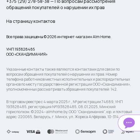
+375 (29) 278-58-38 — По вопросам рассмотрения
обращений покупателей о нарушении их прав
На страницу контактов
Все права защищены © 2026 интернет-магазин Alm Home.
УНП 193828485
ООО «СКАНДИМАНИЯ»
Указанные контакты также являются контактами для связи по
вопросам обращения покупателей о нарушении их прав. Номер
телефона работников местных исполнительных и распорядительных
органов по месту государственной регистрации ООО «Скандимания»,
уполномоченных рассматривать обращения покупателей: 142.
В торговом реестре с 4 марта 2025 г., № регистрации 74689, УНП
193828485, регистрация №193828485, 08.01.2025, Минский
горисполком. © 2024– almhome.by, ООО “Скандимания”, юр. и почтовый
адрес: 220065, Беларусь, г. Минск, ул. Жореса Алфёрова, 10-314