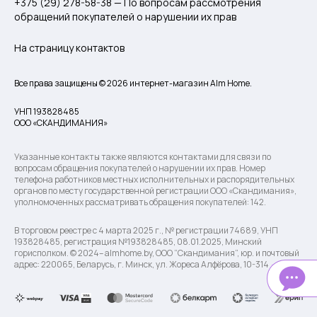
+375 (29) 278-58-38 — По вопросам рассмотрения
обращений покупателей о нарушении их прав
На страницу контактов
Все права защищены © 2026 интернет-магазин Alm Home.
УНП 193828485
ООО «СКАНДИМАНИЯ»
Указанные контакты также являются контактами для связи по
вопросам обращения покупателей о нарушении их прав. Номер
телефона работников местных исполнительных и распорядительных
органов по месту государственной регистрации ООО «Скандимания»,
уполномоченных рассматривать обращения покупателей: 142.
В торговом реестре с 4 марта 2025 г., № регистрации 74689, УНП
193828485, регистрация №193828485, 08.01.2025, Минский
горисполком. © 2024– almhome.by, ООО “Скандимания”, юр. и почтовый
адрес: 220065, Беларусь, г. Минск, ул. Жореса Алфёрова, 10-314