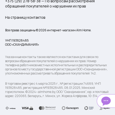
+375 (29) 278-58-38 — По вопросам рассмотрения
обращений покупателей о нарушении их прав
На страницу контактов
Все права защищены © 2026 интернет-магазин Alm Home.
УНП 193828485
ООО «СКАНДИМАНИЯ»
Указанные контакты также являются контактами для связи по
вопросам обращения покупателей о нарушении их прав. Номер
телефона работников местных исполнительных и распорядительных
органов по месту государственной регистрации ООО «Скандимания»,
уполномоченных рассматривать обращения покупателей: 142.
В торговом реестре с 4 марта 2025 г., № регистрации 74689, УНП
193828485, регистрация №193828485, 08.01.2025, Минский
горисполком. © 2024– almhome.by, ООО “Скандимания”, юр. и почтовый
адрес: 220065, Беларусь, г. Минск, ул. Жореса Алфёрова, 10-314