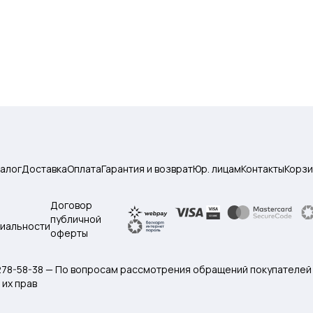
талог
Доставка
Оплата
Гарантия и возврат
Юр. лицам
Контакты
Корзи
Договор
публичной
иальности
оферты
 278-58-38 — По вопросам рассмотрения обращений покупателей
их прав