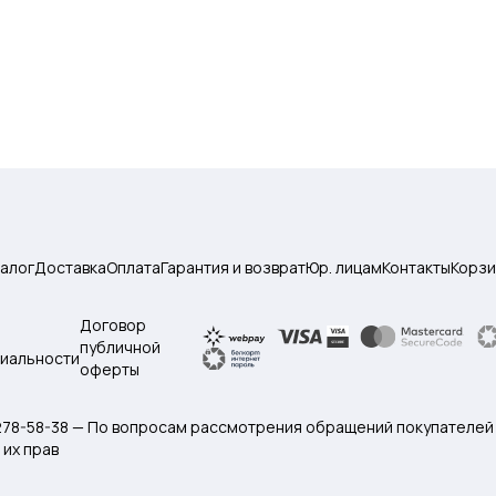
талог
Доставка
Оплата
Гарантия и возврат
Юр. лицам
Контакты
Корзи
Договор
публичной
иальности
оферты
 278-58-38 — По вопросам рассмотрения обращений покупателей
их прав