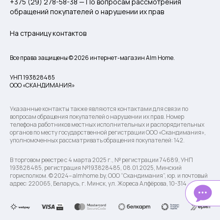
+375 (29) 278-58-38 — По вопросам рассмотрения
обращений покупателей о нарушении их прав
На страницу контактов
Все права защищены © 2026 интернет-магазин Alm Home.
УНП 193828485
ООО «СКАНДИМАНИЯ»
Указанные контакты также являются контактами для связи по
вопросам обращения покупателей о нарушении их прав. Номер
телефона работников местных исполнительных и распорядительных
органов по месту государственной регистрации ООО «Скандимания»,
уполномоченных рассматривать обращения покупателей: 142.
В торговом реестре с 4 марта 2025 г., № регистрации 74689, УНП
193828485, регистрация №193828485, 08.01.2025, Минский
горисполком. © 2024– almhome.by, ООО “Скандимания”, юр. и почтовый
адрес: 220065, Беларусь, г. Минск, ул. Жореса Алфёрова, 10-314