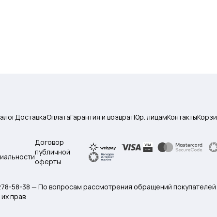
талог
Доставка
Оплата
Гарантия и возврат
Юр. лицам
Контакты
Корзи
Договор
публичной
иальности
оферты
 278-58-38 — По вопросам рассмотрения обращений покупателей
их прав