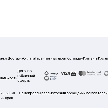
талог
Доставка
Оплата
Гарантия и возврат
Юр. лицам
Контакты
Корзи
Договор
публичной
иальности
оферты
 278-58-38 — По вопросам рассмотрения обращений покупателей
их прав