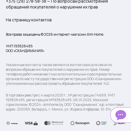
+375 (29) 278-58-38 — По вопросам рассмотрения
обращений покупателей о нарушении их прав
На страницу контактов
Все права защищены © 2026 интернет-магазин Alm Home.
УНП 193828485
ООО «СКАНДИМАНИЯ»
Указанные контакты также являются контактами для связи по
вопросам обращения покупателей о нарушении их прав. Номер
телефона работников местных исполнительных и распорядительных
органов по месту государственной регистрации ООО «Скандимания»,
уполномоченных рассматривать обращения покупателей: 142.
В торговом реестре с 4 марта 2025 г., № регистрации 74689, УНП
193828485, регистрация №193828485, 08.01.2025, Минский
горисполком. © 2024– almhome.by, ООО “Скандимания”, юр. и почтовый
адрес: 220065, Беларусь, г. Минск, ул. Жореса Алфёрова, 10-314