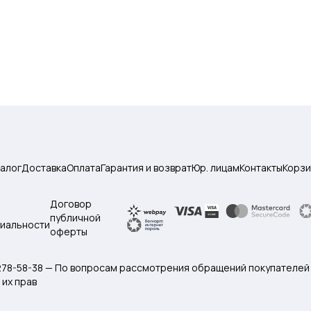
талог
Доставка
Оплата
Гарантия и возврат
Юр. лицам
Контакты
Корзи
Договор
публичной
иальности
оферты
 278-58-38 — По вопросам рассмотрения обращений покупателей
их прав