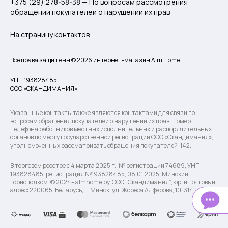
+375 (29) 278-58-38 — По вопросам рассмотрения
обращений покупателей о нарушении их прав
На страницу контактов
Все права защищены © 2026 интернет-магазин Alm Home.
УНП 193828485
ООО «СКАНДИМАНИЯ»
Указанные контакты также являются контактами для связи по
вопросам обращения покупателей о нарушении их прав. Номер
телефона работников местных исполнительных и распорядительных
органов по месту государственной регистрации ООО «Скандимания»,
уполномоченных рассматривать обращения покупателей: 142.
В торговом реестре с 4 марта 2025 г., № регистрации 74689, УНП
193828485, регистрация №193828485, 08.01.2025, Минский
горисполком. © 2024– almhome.by, ООО “Скандимания”, юр. и почтовый
адрес: 220065, Беларусь, г. Минск, ул. Жореса Алфёрова, 10-314