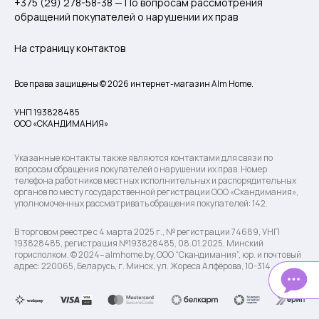
+375 (29) 278-58-38 — По вопросам рассмотрения
обращений покупателей о нарушении их прав
На страницу контактов
Все права защищены © 2026 интернет-магазин Alm Home.
УНП 193828485
ООО «СКАНДИМАНИЯ»
Указанные контакты также являются контактами для связи по
вопросам обращения покупателей о нарушении их прав. Номер
телефона работников местных исполнительных и распорядительных
органов по месту государственной регистрации ООО «Скандимания»,
уполномоченных рассматривать обращения покупателей: 142.
В торговом реестре с 4 марта 2025 г., № регистрации 74689, УНП
193828485, регистрация №193828485, 08.01.2025, Минский
горисполком. © 2024– almhome.by, ООО “Скандимания”, юр. и почтовый
адрес: 220065, Беларусь, г. Минск, ул. Жореса Алфёрова, 10-314