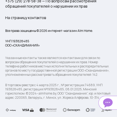
+375 (29) 278-58-38 — По вопросам рассмотрения
обращений покупателей о нарушении их прав
На страницу контактов
Все права защищены © 2026 интернет-магазин Alm Home.
УНП 193828485
ООО «СКАНДИМАНИЯ»
Указанные контакты также являются контактами для связи по
вопросам обращения покупателей о нарушении их прав. Номер
телефона работников местных исполнительных и распорядительных
органов по месту государственной регистрации ООО «Скандимания»,
уполномоченных рассматривать обращения покупателей: 142.
В торговом реестре с 4 марта 2025 г., № регистрации 74689, УНП
193828485, регистрация №193828485, 08.01.2025, Минский
горисполком. © 2024– almhome.by, ООО “Скандимания”, юр. и почтовый
адрес: 220065, Беларусь, г. Минск, ул. Жореса Алфёрова, 10-314