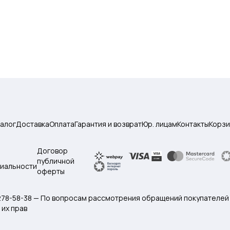
талог
Доставка
Оплата
Гарантия и возврат
Юр. лицам
Контакты
Корзи
Договор
публичной
иальности
оферты
 278-58-38 — По вопросам рассмотрения обращений покупателей
их прав