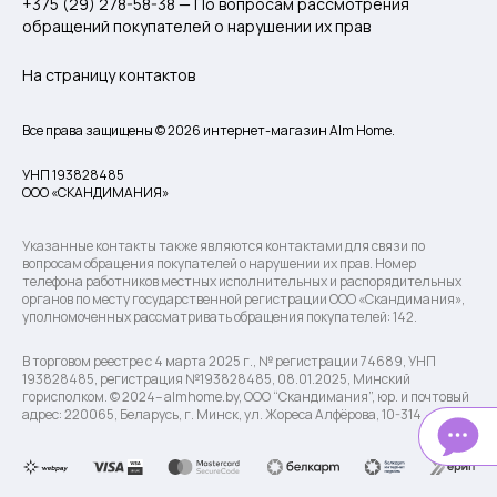
+375 (29) 278-58-38 — По вопросам рассмотрения
обращений покупателей о нарушении их прав
На страницу контактов
Все права защищены © 2026 интернет-магазин Alm Home.
УНП 193828485
ООО «СКАНДИМАНИЯ»
Указанные контакты также являются контактами для связи по
вопросам обращения покупателей о нарушении их прав. Номер
телефона работников местных исполнительных и распорядительных
органов по месту государственной регистрации ООО «Скандимания»,
уполномоченных рассматривать обращения покупателей: 142.
В торговом реестре с 4 марта 2025 г., № регистрации 74689, УНП
193828485, регистрация №193828485, 08.01.2025, Минский
горисполком. © 2024– almhome.by, ООО “Скандимания”, юр. и почтовый
адрес: 220065, Беларусь, г. Минск, ул. Жореса Алфёрова, 10-314