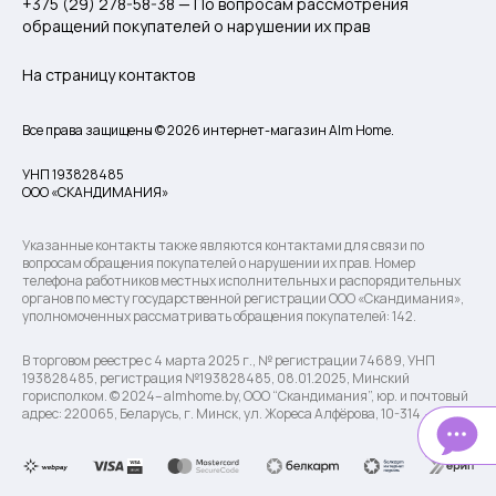
+375 (29) 278-58-38 — По вопросам рассмотрения
обращений покупателей о нарушении их прав
На страницу контактов
Все права защищены © 2026 интернет-магазин Alm Home.
УНП 193828485
ООО «СКАНДИМАНИЯ»
Указанные контакты также являются контактами для связи по
вопросам обращения покупателей о нарушении их прав. Номер
телефона работников местных исполнительных и распорядительных
органов по месту государственной регистрации ООО «Скандимания»,
уполномоченных рассматривать обращения покупателей: 142.
В торговом реестре с 4 марта 2025 г., № регистрации 74689, УНП
193828485, регистрация №193828485, 08.01.2025, Минский
горисполком. © 2024– almhome.by, ООО “Скандимания”, юр. и почтовый
адрес: 220065, Беларусь, г. Минск, ул. Жореса Алфёрова, 10-314