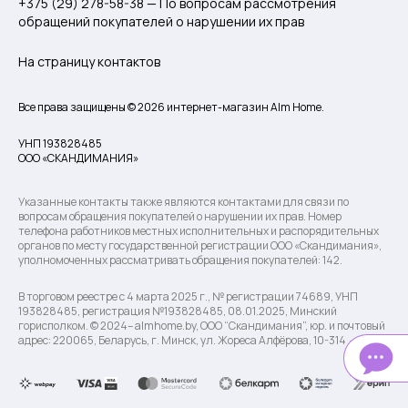
+375 (29) 278-58-38 — По вопросам рассмотрения
обращений покупателей о нарушении их прав
На страницу контактов
Все права защищены © 2026 интернет-магазин Alm Home.
УНП 193828485
ООО «СКАНДИМАНИЯ»
Указанные контакты также являются контактами для связи по
вопросам обращения покупателей о нарушении их прав. Номер
телефона работников местных исполнительных и распорядительных
органов по месту государственной регистрации ООО «Скандимания»,
уполномоченных рассматривать обращения покупателей: 142.
В торговом реестре с 4 марта 2025 г., № регистрации 74689, УНП
193828485, регистрация №193828485, 08.01.2025, Минский
горисполком. © 2024– almhome.by, ООО “Скандимания”, юр. и почтовый
адрес: 220065, Беларусь, г. Минск, ул. Жореса Алфёрова, 10-314