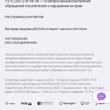
+375 (29) 278-58-38 — По вопросам рассмотрения
обращений покупателей о нарушении их прав
На страницу контактов
Все права защищены © 2026 интернет-магазин Alm Home.
УНП 193828485
ООО «СКАНДИМАНИЯ»
Указанные контакты также являются контактами для связи по
вопросам обращения покупателей о нарушении их прав. Номер
телефона работников местных исполнительных и распорядительных
органов по месту государственной регистрации ООО «Скандимания»,
уполномоченных рассматривать обращения покупателей: 142.
В торговом реестре с 4 марта 2025 г., № регистрации 74689, УНП
193828485, регистрация №193828485, 08.01.2025, Минский
горисполком. © 2024– almhome.by, ООО “Скандимания”, юр. и почтовый
адрес: 220065, Беларусь, г. Минск, ул. Жореса Алфёрова, 10-314