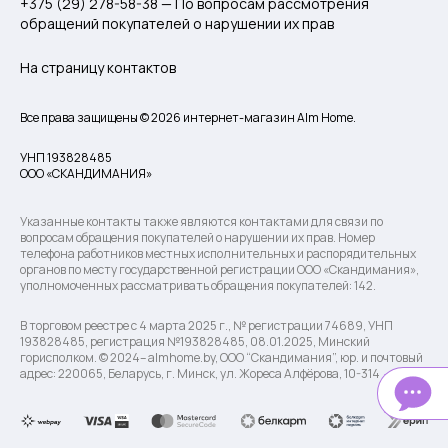
+375 (29) 278-58-38 — По вопросам рассмотрения
обращений покупателей о нарушении их прав
На страницу контактов
Все права защищены © 2026 интернет-магазин Alm Home.
УНП 193828485
ООО «СКАНДИМАНИЯ»
Указанные контакты также являются контактами для связи по
вопросам обращения покупателей о нарушении их прав. Номер
телефона работников местных исполнительных и распорядительных
органов по месту государственной регистрации ООО «Скандимания»,
уполномоченных рассматривать обращения покупателей: 142.
В торговом реестре с 4 марта 2025 г., № регистрации 74689, УНП
193828485, регистрация №193828485, 08.01.2025, Минский
горисполком. © 2024– almhome.by, ООО “Скандимания”, юр. и почтовый
адрес: 220065, Беларусь, г. Минск, ул. Жореса Алфёрова, 10-314