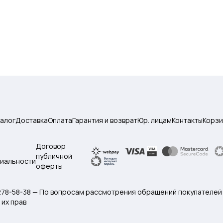
талог
Доставка
Оплата
Гарантия и возврат
Юр. лицам
Контакты
Корзи
Договор
публичной
иальности
оферты
 278-58-38 — По вопросам рассмотрения обращений покупателей
их прав