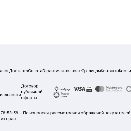
талог
Доставка
Оплата
Гарантия и возврат
Юр. лицам
Контакты
Корзи
Договор
публичной
иальности
оферты
 278-58-38 — По вопросам рассмотрения обращений покупателей
их прав