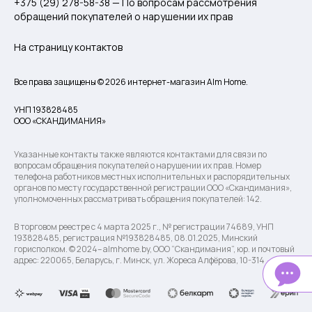
+375 (29) 278-58-38 — По вопросам рассмотрения
обращений покупателей о нарушении их прав
На страницу контактов
Все права защищены © 2026 интернет-магазин Alm Home.
УНП 193828485
ООО «СКАНДИМАНИЯ»
Указанные контакты также являются контактами для связи по
вопросам обращения покупателей о нарушении их прав. Номер
телефона работников местных исполнительных и распорядительных
органов по месту государственной регистрации ООО «Скандимания»,
уполномоченных рассматривать обращения покупателей: 142.
В торговом реестре с 4 марта 2025 г., № регистрации 74689, УНП
193828485, регистрация №193828485, 08.01.2025, Минский
горисполком. © 2024– almhome.by, ООО “Скандимания”, юр. и почтовый
адрес: 220065, Беларусь, г. Минск, ул. Жореса Алфёрова, 10-314