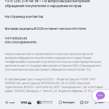
+375 (29) 278-58-38 — По вопросам рассмотрения
обращений покупателей о нарушении их прав
На страницу контактов
Все права защищены © 2026 интернет-магазин Alm Home.
УНП 193828485
ООО «СКАНДИМАНИЯ»
Указанные контакты также являются контактами для связи по
вопросам обращения покупателей о нарушении их прав. Номер
телефона работников местных исполнительных и распорядительных
органов по месту государственной регистрации ООО «Скандимания»,
уполномоченных рассматривать обращения покупателей: 142.
В торговом реестре с 4 марта 2025 г., № регистрации 74689, УНП
193828485, регистрация №193828485, 08.01.2025, Минский
горисполком. © 2024– almhome.by, ООО “Скандимания”, юр. и почтовый
адрес: 220065, Беларусь, г. Минск, ул. Жореса Алфёрова, 10-314