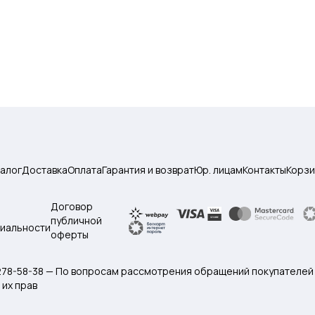
талог
Доставка
Оплата
Гарантия и возврат
Юр. лицам
Контакты
Корзи
Договор
публичной
иальности
оферты
 278-58-38 — По вопросам рассмотрения обращений покупателей
их прав