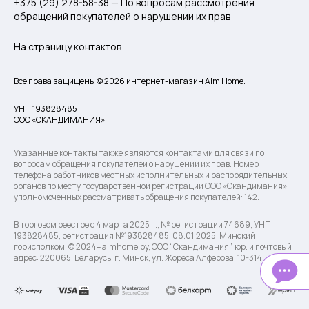
+375 (29) 278-58-38 — По вопросам рассмотрения
обращений покупателей о нарушении их прав
На страницу контактов
Все права защищены © 2026 интернет-магазин Alm Home.
УНП 193828485
ООО «СКАНДИМАНИЯ»
Указанные контакты также являются контактами для связи по
вопросам обращения покупателей о нарушении их прав. Номер
телефона работников местных исполнительных и распорядительных
органов по месту государственной регистрации ООО «Скандимания»,
уполномоченных рассматривать обращения покупателей: 142.
В торговом реестре с 4 марта 2025 г., № регистрации 74689, УНП
193828485, регистрация №193828485, 08.01.2025, Минский
горисполком. © 2024– almhome.by, ООО “Скандимания”, юр. и почтовый
адрес: 220065, Беларусь, г. Минск, ул. Жореса Алфёрова, 10-314