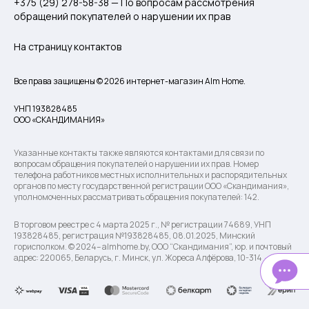
+375 (29) 278-58-38 — По вопросам рассмотрения
обращений покупателей о нарушении их прав
На страницу контактов
Все права защищены © 2026 интернет-магазин Alm Home.
УНП 193828485
ООО «СКАНДИМАНИЯ»
Указанные контакты также являются контактами для связи по
вопросам обращения покупателей о нарушении их прав. Номер
телефона работников местных исполнительных и распорядительных
органов по месту государственной регистрации ООО «Скандимания»,
уполномоченных рассматривать обращения покупателей: 142.
В торговом реестре с 4 марта 2025 г., № регистрации 74689, УНП
193828485, регистрация №193828485, 08.01.2025, Минский
горисполком. © 2024– almhome.by, ООО “Скандимания”, юр. и почтовый
адрес: 220065, Беларусь, г. Минск, ул. Жореса Алфёрова, 10-314